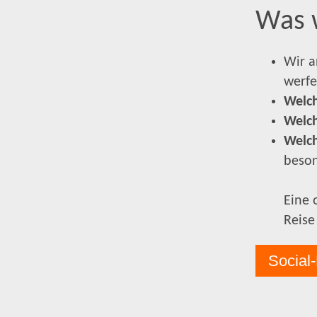
Was 
Wir a
werfe
Welch
Welc
Welc
beson
Eine 
Reise
Social