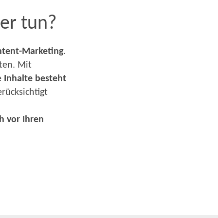
er tun?
ntent-Marketing
.
ten. Mit
e
Inhalte besteht
rücksichtigt
h vor Ihren